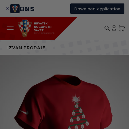
Skoči
na
HNS
Download application
glavni
sadržaj
IZVAN PRODAJE