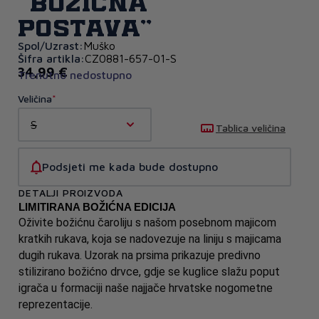
"Božićna
postava"
Spol/Uzrast:
Muško
Šifra artikla:
CZ0881-657-01-S
34,99 €
Trenutno nedostupno
Veličina
S
Tablica veličina
Podsjeti me kada bude dostupno
DETALJI PROIZVODA
LIMITIRANA BOŽIĆNA EDICIJA
Oživite božićnu čaroliju s našom posebnom majicom 
kratkih rukava, koja se nadovezuje na liniju s majicama 
dugih rukava. Uzorak na prsima prikazuje predivno 
stilizirano božićno drvce, gdje se kuglice slažu poput 
igrača u formaciji naše najjače hrvatske nogometne 
reprezentacije. 