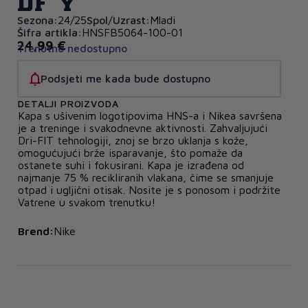
DF Y
Sezona:
24/25
Spol/Uzrast:
Mladi
Šifra artikla:
HNSFB5064-100-01
24,99 €
Trenutno nedostupno
Podsjeti me kada bude dostupno
DETALJI PROIZVODA
Kapa s ušivenim logotipovima HNS-a i Nikea savršena
je a treninge i svakodnevne aktivnosti. Zahvaljujući
Dri-FIT tehnologiji, znoj se brzo uklanja s kože,
omogućujući brže isparavanje, što pomaže da
ostanete suhi i fokusirani. Kapa je izrađena od
najmanje 75 % recikliranih vlakana, čime se smanjuje
otpad i ugljični otisak. Nosite je s ponosom i podržite
Vatrene u svakom trenutku!
Brend:
Nike