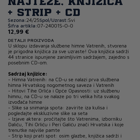
najteže, knjižica
+ strip + CD
Sezona:
24/25
Spol/Uzrast:
Svi
Šifra artikla:
07-24001S-O-0
12,99 €
DETALJI PROIZVODA
U sklopu izdavanja službene himne Vatrenih, stvorena
je prigodna knjižica za sve uzraste! Ova knjižica sadrži
44 stranice ispunjene zanimljivim sadržajem, zajedno s
posebnim CD-om.
Sadržaj knjižice:
- Himna Vatrenih: na CD-u se nalazi prva službena
himna Hrvatskog nogometnog saveza i Vatrenih
- Hitovi Tihe Orlića i Opće Opasnosti: uz službenu
himnu, na CD-u se nalaze po tri velika hita svakog
izvođača himne
- Slike sa snimanja spota: zavirite iza kulisa i
pogledajte ekskluzivne slike sa seta
- Izjave aktera: pročitajte što Vatrenima, izborniku
Daliću, Tihi Orliću i Peri Galiću znači Hrvatska i koje
trenutke najviše pamte
- Strip koji prati spot: osim glazbe, knjižica sadrži i