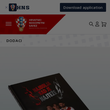
Skoči
na
HNS
Download application
glavni
sadržaj
DODACI