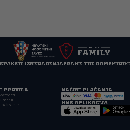
s
Paketi iznenađenja
Frame the game
MINIX
 i pravila
Načini plaćanja
ivatnosti
gurnosti
HNS APLIKACIJA
onalizacije