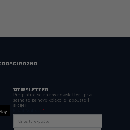
Dodaci
Razno
Newsletter
Pretplatite se na naš newsletter i prvi
saznajte za nove kolekcije, popuste i
akcije!
Email Address