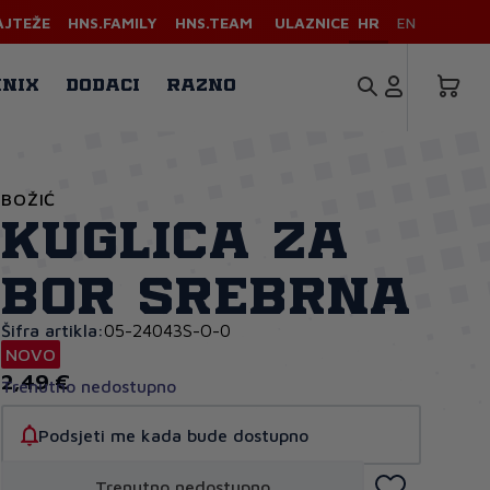
AJTEŽE
HNS.FAMILY
HNS.TEAM
ULAZNICE
HR
EN
INIX
DODACI
RAZNO
BOŽIĆ
Kuglica za
bor srebrna
Šifra artikla:
05-24043S-O-0
NOVO
2,49 €
Trenutno nedostupno
Podsjeti me kada bude dostupno