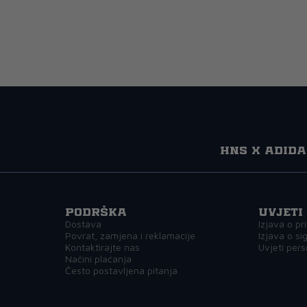
HNS x adida
Podrška
Uvjeti
Dostava
Izjava o pr
Povrat, zamjena i reklamacije
Izjava o si
Kontaktirajte nas
Uvjeti pers
Načini plaćanja
Često postavljena pitanja