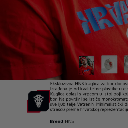
DETALJI PROIZVODA
Ekskluzivna HNS kuglica za bor donosi
Izrađena je od kvalitetne plastike u e
Kuglica dolazi s vrpcom u istoj boji k
bor. Na površini se ističe monokromat
sve ljubitelje Vatrenih. Minimalistički 
strašću prema hrvatskoj reprezentaciji
Brend:
HNS