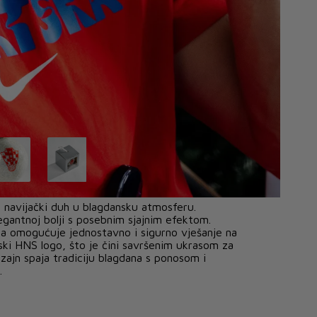
 navijački duh u blagdansku atmosferu.
legantnoj bolji s posebnim sjajnim efektom.
oja omogućuje jednostavno i sigurno vješanje na
ski HNS logo, što je čini savršenim ukrasom za
dizajn spaja tradiciju blagdana s ponosom i
.