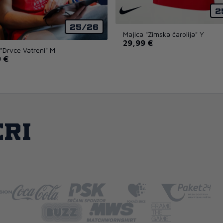
2
25/26
Majica "Zimska čarolija" Y
29,99 €
 "Drvce Vatreni" M
 €
ri