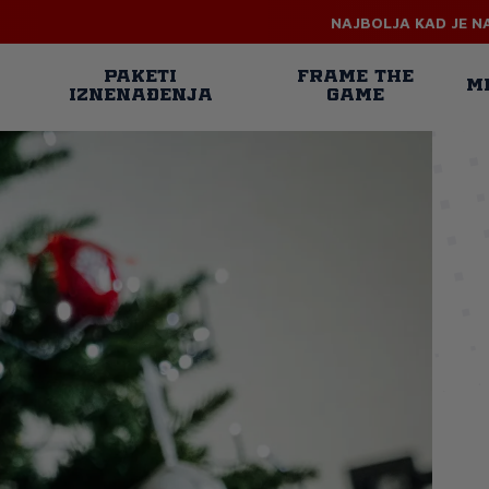
NAJBOLJA KAD JE N
n
PAKETI
FRAME THE
M
IZNENAĐENJA
GAME
gation