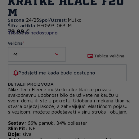
kratke hlače F20
M
Sezona:
24/25
Spol/Uzrast:
Muško
Šifra artikla:
HF0593-063-M
79,99 €
Trenutno nedostupno
Veličina
M
Tablica veličina
Podsjeti me kada bude dostupno
DETALJI PROIZVODA
Nike Tech Fleece muške kratke hlačice pružaju
svakodnevnu udobnost bilo da uživate na kauču u
svom domu ili ste u pokretu. Udobana i mekana tkanina
stvara osjećaj lakoće, a zahvaljujući elastičnom pojasu
s vezicom, možete podešavati visinu struka i obujam.
Sastav:
66% pamuk, 34% poliester
Slim Fit:
NE
Boja:
siva