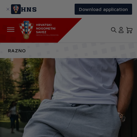
Skoči
na
HNS
Download application
glavni
sadržaj
RAZNO