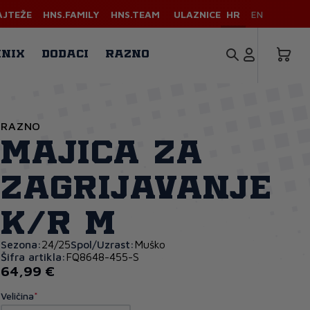
AJTEŽE
HNS.FAMILY
HNS.TEAM
ULAZNICE
HR
EN
INIX
DODACI
RAZNO
RAZNO
Majica za
zagrijavanje
k/r M
Sezona:
24/25
Spol/Uzrast:
Muško
Šifra artikla:
FQ8648-455-S
64,99 €
Veličina