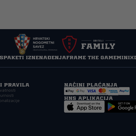
s
Paketi iznenađenja
Frame the game
MINIX
 i pravila
Načini plaćanja
ivatnosti
gurnosti
HNS APLIKACIJA
onalizacije