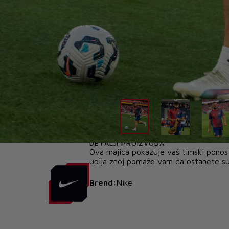
DETALJI PROIZVODA
Ova majica pokazuje vaš timski ponos 
upija znoj pomaže vam da ostanete suhi
Brend:
Nike