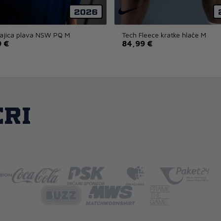
2026
ajica plava NSW PQ M
Tech Fleece kratke hlače M
 €
84,99 €
ri