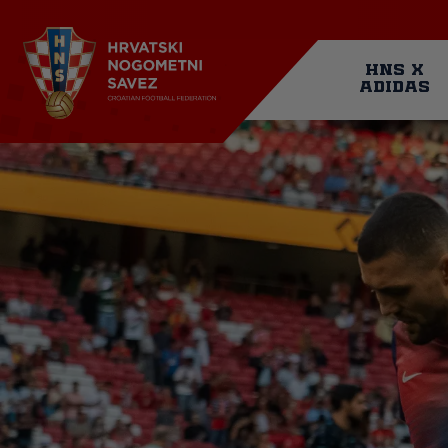
Skoči
na
glavni
Mai
sadržaj
HNS X
ADIDAS
navi