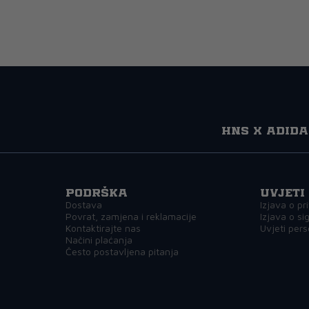
HNS x adida
Podrška
Uvjeti
Dostava
Izjava o pr
Povrat, zamjena i reklamacije
Izjava o si
Kontaktirajte nas
Uvjeti pers
Načini plaćanja
Često postavljena pitanja